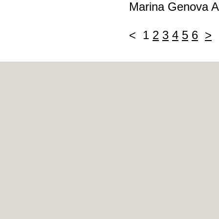
Marina Genova A
< 1
2
3
4
5
6
>