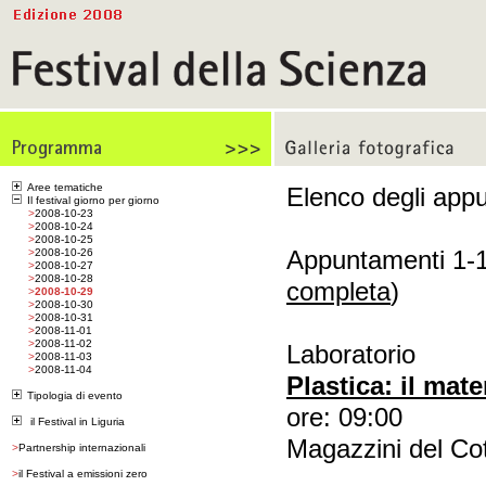
Aree tematiche
Elenco degli app
Il festival giorno per giorno
>
2008-10-23
>
2008-10-24
>
2008-10-25
Appuntamenti 1-1
>
2008-10-26
>
2008-10-27
>
2008-10-28
completa
)
>
2008-10-29
>
2008-10-30
>
2008-10-31
>
2008-11-01
>
2008-11-02
Laboratorio
>
2008-11-03
>
2008-11-04
Plastica: il mate
Tipologia di evento
ore: 09:00
il Festival in Liguria
Magazzini del Cot
>
Partnership internazionali
>
il Festival a emissioni zero