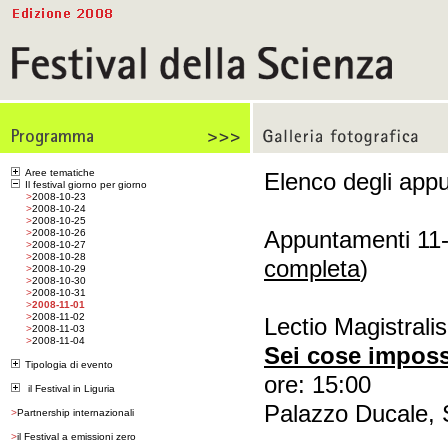
Aree tematiche
Elenco degli app
Il festival giorno per giorno
>
2008-10-23
>
2008-10-24
>
2008-10-25
Appuntamenti 11-
>
2008-10-26
>
2008-10-27
>
2008-10-28
completa
)
>
2008-10-29
>
2008-10-30
>
2008-10-31
>
2008-11-01
>
2008-11-02
Lectio Magistralis
>
2008-11-03
>
2008-11-04
Sei cose imposs
Tipologia di evento
ore: 15:00
il Festival in Liguria
Palazzo Ducale, 
>
Partnership internazionali
>
il Festival a emissioni zero