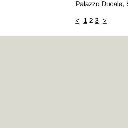
Palazzo Ducale, S
<
1
2
3
>